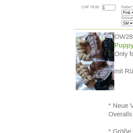
CHF 79.90
Farbe*
Grösse
OW28
Puppy 
Only f
mit Rü
* Neue V
Overalls
* Größe 