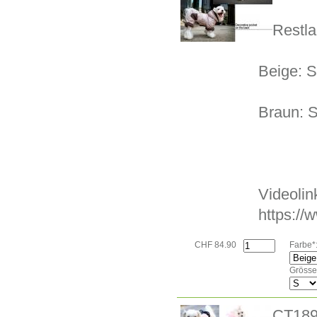
Restla
Beige: S
Braun: S
Videolin
https:/
CHF 84.90
Farbe*
Grösse
CT18