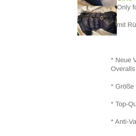
Only f
mit Rü
* Neue V
Overalls
* Größe 
* Top-Qu
* Anti-V