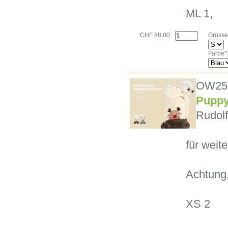
ML 1,
CHF 88.00
Grösse
Farbe*
OW25
Puppy
Rudolf
für weite
Achtung,
XS 2