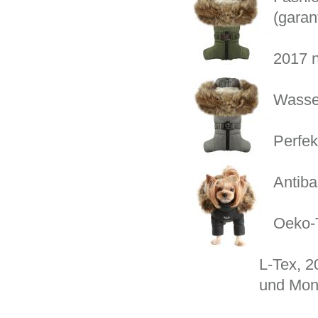
(garant
2017 n
Wasse
Perfek
Antiba
Oeko-T
L-Tex, 2
und Monc