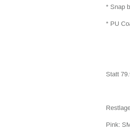
* Snap b
* PU Coa
Statt 79.
Restlage
Pink: SM