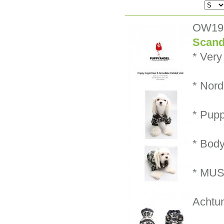
OW19
Scand
* Very
* Nord
* Pupp
* Body
* MUS
Achtun