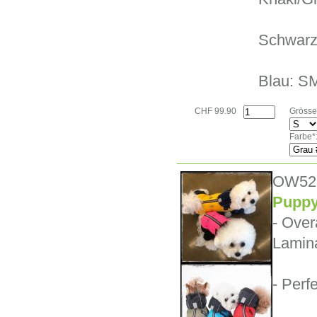
Schwarz
Blau: SM
CHF 99.90
Grösse
Farbe*
OW52
Puppy
- Over
Lamin
- Perf