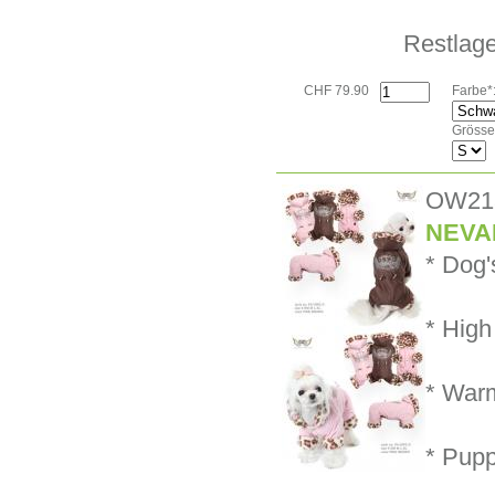
Restlage
CHF 79.90
Farbe*
Grösse
OW21
NEVAL
* Dog'
* High
* Warm
* Pup