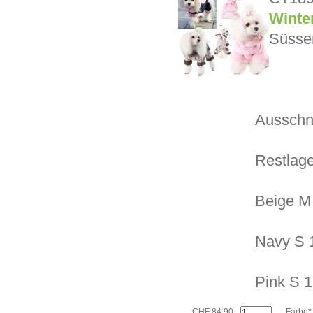
Winter
Süsser
Ausschnit
Restlage
Beige M 
Navy S 
Pink S 1
CHF 84.90
Farbe*