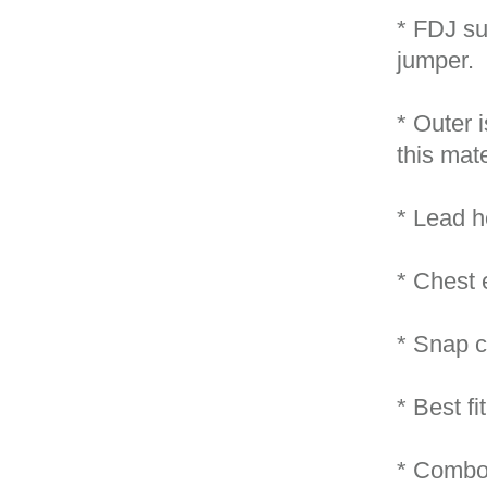
* FDJ su
jumper.
* Outer
this mate
* Lead h
* Chest 
* Snap cl
* Best fi
* Combo