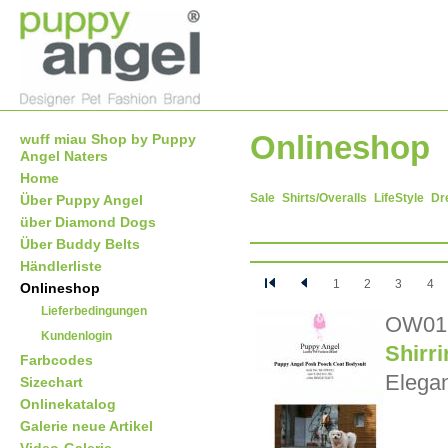
Onlineshop
wuff miau Shop by Puppy
Angel Naters
Home
Sale
Shirts/Overalls
LifeStyle
Dr
Über Puppy Angel
über Diamond Dogs
Über Buddy Belts
Händlerliste
1
2
3
4
Onlineshop
Lieferbedingungen
OW01
Kundenlogin
Shirr
Farbcodes
Elegan
Sizechart
Onlinekatalog
Galerie neue Artikel