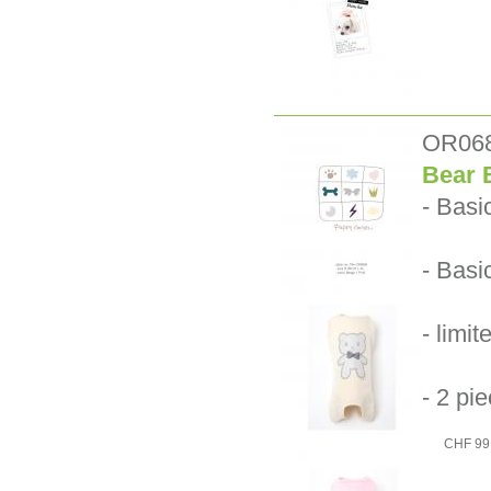
OR06
Bear 
- Basi
- Basic
- limi
- 2 pi
CHF 99