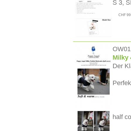
S 3, S
CHF 99
OW01
Milky
Der Kl
Perfe
half c