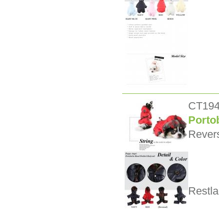
CT19
Porto
Revers
Restla