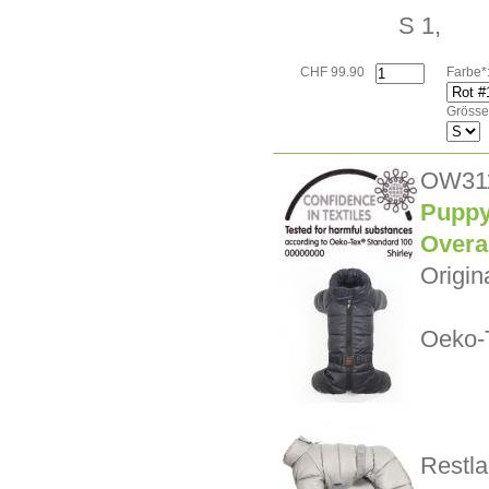
S 1,
CHF 99.90
Farbe*
Grösse
OW31
Puppy
Overal
Origin
Oeko-T
Restla