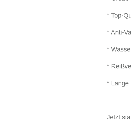
* Top-Qu
* Anti-V
* Wasser
* Reißv
* Lange
Jetzt sta