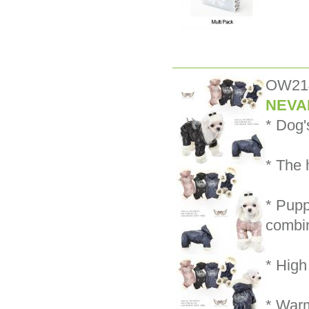
OW21
NEVAL
* Dog'
* The 
* Pupp
combin
* High
* Warm