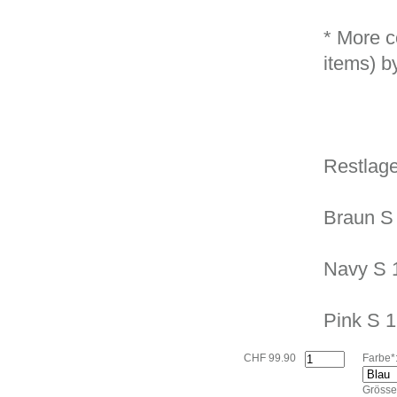
* More 
items) b
Restlage
Braun S 
Navy S 
Pink S 1
CHF 99.90
Farbe*
Grösse