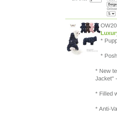
Grösse
OW20
Luxur
* Pupp
* Posh
* New te
Jacket" 
* Filled 
* Anti-Va