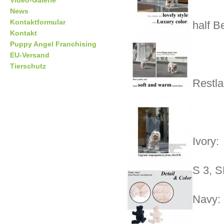
Video-Galerie
News
Kontaktformular
half B
Kontakt
Puppy Angel Franchising
EU-Versand
Tierschutz
Restla
Ivory:
S 3, S
Navy: