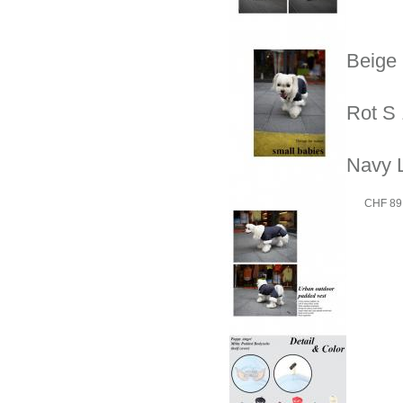
Beige 
Rot S 
Navy L
CHF 89