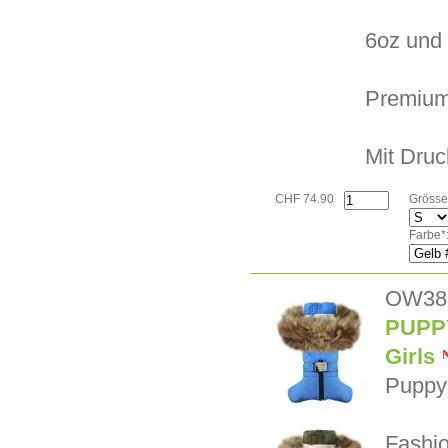
6oz und 
Premium 
Mit Druc
CHF 74.90
Grösse
Farbe*
OW38
PUPPY
Girls
Puppy 
Fashio