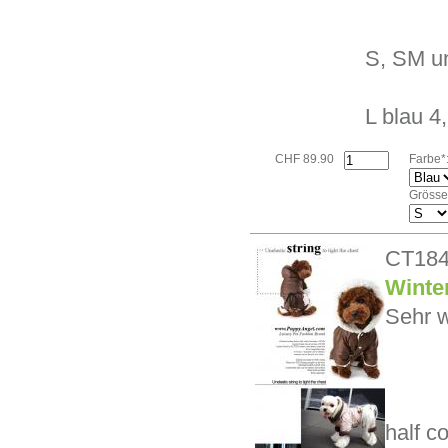
S, SM un
L blau 4,
CHF 89.90
Farbe*
Grösse
CT18
Winte
Sehr w
half c