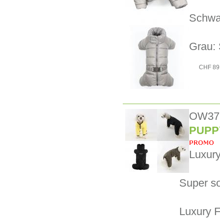
Schwar
Grau: 
CHF 89
OW37
PUPPY
Luxury
Super so
Luxury F