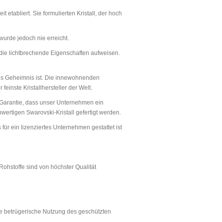
t etabliert. Sie formulierten Kristall, der hoch
urde jedoch nie erreicht.
, die lichtbrechende Eigenschaften aufweisen.
etes Geheimnis ist. Die innewohnenden
feinste Kristallhersteller der Welt.
 Garantie, dass unser Unternehmen ein
wertigen Swarovski-Kristall gefertigt werden.
ür ein lizenziertes Unternehmen gestattet ist
ohstoffe sind von höchster Qualität
ne betrügerische Nutzung des geschützten