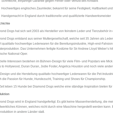
Schriftliche, einjährige Garantie gegen Fehler oder Verlust des Kristalls
Hochwertiges englisches Zaumleder, bekannt für seine Festigkeit, Haltbarkeit un
Handgemacht in England durch traditionelle und qualifizierte Handwerksmeister
chichte
ond Dogs hat sich seit 2003 als Hersteller von feinstem Leder und Tierzubehör in d
ond Dogs entstand aus seiner Muttergesellschaft, welche seit 35 Jahren als Leder
ert qualitativ hochwertige Lederwaren für die Bereitungsindustrie, High-end-Fahsi
terproduktion. Das Unternehmen fertigte Kostüme für Sir Andrew Lloyd Weber’s hit m
ische National-Oper.
ielle Interessen bestehen im Bühnen-Design für viele Film- und Popstars wie Mick
 to Hollywood, Duran Duran, Jodie Foster, Angelica Houston und noch viele ander
Design und die Herstellung qualitativ hochwertiger Lederwaren für die Pet-Industri
h die Passion für Hunde, Hundezucht, Training und Shows für Championship.
Zeit leben 15 Hunde bei Diamond Dogs welche eine ständige Inspiration bieten für d
uktion
ond Dogs wird in England handgefertigt. Es gibt keine Massenherstellung, die me
werkliches Können, welches nicht durch eine Maschine hergestellt werden kann. E
produktion in andere Länder statt.