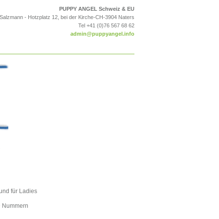
PUPPY ANGEL Schweiz & EU
 Salzmann - Hotzplatz 12, bei der Kirche-CH-3904 Naters
Tel +41 (0)76 567 68 62
admin@puppyangel.info
und für Ladies
 ID Nummern