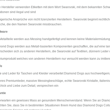
e Hersteller verwenden Etiketten mit dem Wort Swarovski, mit dem bekannten Schw
ationen sind ilegal und sind
ügerische Ansprüche von nicht lizenzierten Herstellern. Swarovski beginnt rechtlic
che, die den Namen Swarovski missbrauchen.
dware
Metallteile werden aus Messing handgefertigt und kennen keine Materialermüdung
ond Dogs werden aus Metall-basierten Komponenten geschaffen, die auf eine lan
rscheiden sich zu anderen Herstellern, die Swarovski auf Textilien, dünnem Leder o
iumprodukt welches von anderen Herstellern nur versucht werden kann zu imitier
fe
fe und Leder für Taschen und Kleider verarbeitet Diamond Dogs aus hochwertigem,
res Premiumleder, massive Messingbeschläge, echte Swarovski Kristalle, italieni
hick und Liebe zum Detail, versprechen ein
ntie
erwarten ein gewisses Mass an gesundem Menschenverstand. Wenn Sie an Diamo
hten Sie, dass Sie in bestimmten Situationen Ihrem Hund das Diamond Dogs Coll