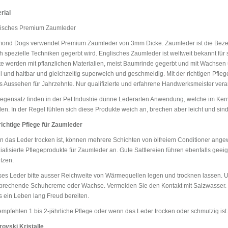
rial
isches Premium Zaumleder
ond Dogs verwendet Premium Zaumleder von 3mm Dicke. Zaumleder ist die Bezei
h spezielle Techniken gegerbt wird. Englisches Zaumleder ist weltweit bekannt für s
e werden mit pflanzlichen Materialien, meist Baumrinde gegerbt und mit Wachsen 
il und haltbar und gleichzeitig superweich und geschmeidig. Mit der richtigen Pfle
s Aussehen für Jahrzehnte. Nur qualifizierte und erfahrene Handwerksmeister vera
egensatz finden in der Pet Industrie dünne Lederarten Anwendung, welche im Kern
en. In der Regel fühlen sich diese Produkte weich an, brechen aber leicht und si
richtige Pflege für Zaumleder
 das Leder trocken ist, können mehrere Schichten von ölfreiem Conditioner ang
ialisierte Pflegeprodukte für Zaumleder an. Gute Sattlereien führen ebenfalls ge
tzen.
es Leder bitte ausser Reichweite von Wärmequellen legen und trocknen lassen. 
prechende Schuhcreme oder Wachse. Vermeiden Sie den Kontakt mit Salzwasser. 
 ein Leben lang Freud bereiten.
empfehlen 1 bis 2-jährliche Pflege oder wenn das Leder trocken oder schmutzig ist.
ovski Kristalle