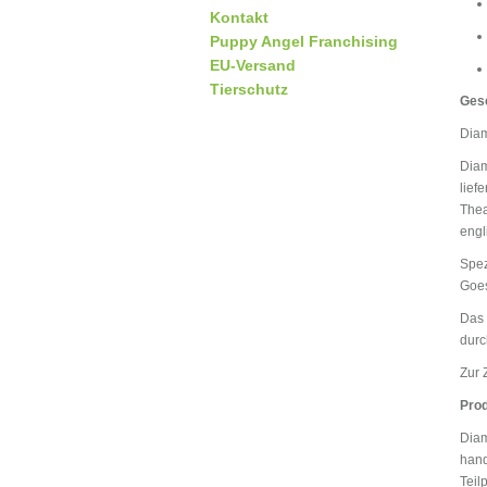
Kontakt
Puppy Angel Franchising
EU-Versand
Tierschutz
Ges
Diam
Diam
lief
Thea
engl
Spez
Goes
Das 
durc
Zur 
Prod
Diam
hand
Teil