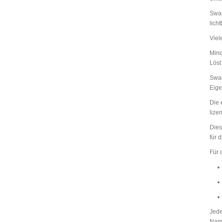
Swar
lich
Viel
Mind
Löst
Swar
Eige
Die 
lize
Dies
für 
Für 
Jede
Nam