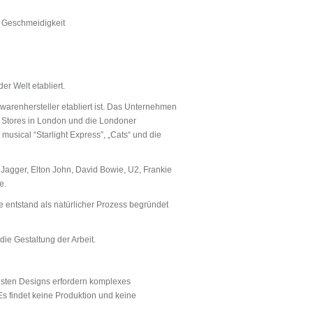
d Geschmeidigkeit
er Welt etabliert.
warenhersteller etabliert ist. Das Unternehmen
on Stores in London und die Londoner
usical “Starlight Express”, „Cats“ und die
 Jagger, Elton John, David Bowie, U2, Frankie
e.
e entstand als natürlicher Prozess begründet
ie Gestaltung der Arbeit.
isten Designs erfordern komplexes
s findet keine Produktion und keine