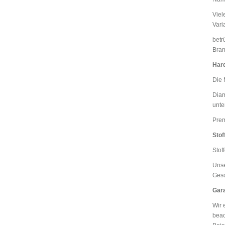
Viel
Vari
betr
Bran
Har
Die 
Diam
unte
Prem
Stof
Stof
Unse
Gesc
Gara
Wir 
beac