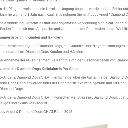
piel beim Spielen mit anderen Hunden.
 die Pflegehinweise und ein korrekter Umgang beachtet wurde und ein Fehler oder
Garantie während 1 Jahr nach Kauf. Bitte nehmen Sie mit Puppy Angel / Diamond 
ale Abnutzung, Verschleiss und unsachgemässe Verwendung sind nicht über die G
änden führen wir nach Absprache und Übernahme der Portokosten durch. Wir bitte
ammenarbeit mit Kunden und Händlern
Detailbeschreibung über Diamond Dogs, die Garantie- und Pflegebestimmungen era
mmenarbeit mit Diamond Dogs Kunden und Händlern.
der Annahme der AGB`s nehmen Sie Kenntnis von den Besonderheiten von Diamo
ahme der Diamond Dogs Kollektion in Pet-Shops
y Angel & Diamond Dogs CH,AT,F entscheidet über die Aufnahme der Diamond Dogs
ond Dogs Händler werden unter der Händlerliste explizit aufgeführt und erfüllen un
 Diamond Dogs.
y Angel & Diamond Dogs CH,AT,F wünschen viel Spass mit Diamond Dogs, über Ja
aliges und exklusives Produkt.
py Angel & Diamond Dogs CH,AT,F Juni 2012