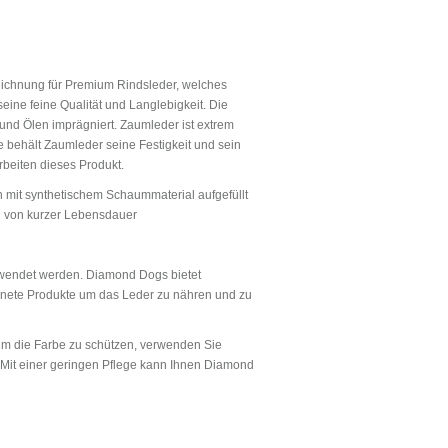
chnung für Premium Rindsleder, welches
eine feine Qualität und Langlebigkeit. Die
und Ölen imprägniert. Zaumleder ist extrem
ge behält Zaumleder seine Festigkeit und sein
rbeiten dieses Produkt.
 mit synthetischem Schaummaterial aufgefüllt
nd von kurzer Lebensdauer
ewendet werden. Diamond Dogs bietet
eignete Produkte um das Leder zu nähren und zu
Um die Farbe zu schützen, verwenden Sie
Mit einer geringen Pflege kann Ihnen Diamond