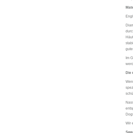
Mate
Engl
Diam
durc
Häut
stab
gute
Im G
werd
Die 
Wenn
spez
schü
Nass
ents
Dogs
Wir 
Swar