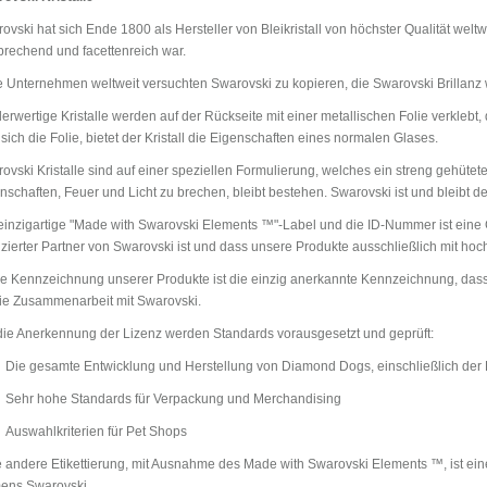
ovski hat sich Ende 1800 als Hersteller von Bleikristall von höchster Qualität weltwei
tbrechend und facettenreich war.
e Unternehmen weltweit versuchten Swarovski zu kopieren, die Swarovski Brillanz w
erwertige Kristalle werden auf der Rückseite mit einer metallischen Folie verklebt
 sich die Folie, bietet der Kristall die Eigenschaften eines normalen Glases.
ovski Kristalle sind auf einer speziellen Formulierung, welches ein streng gehüt
nschaften, Feuer und Licht zu brechen, bleibt bestehen. Swarovski ist und bleibt der 
einzigartige "Made with Swarovski Elements ™"-Label und die ID-Nummer ist eine
nzierter Partner von Swarovski ist und dass unsere Produkte ausschließlich mit hoch
e Kennzeichnung unserer Produkte ist die einzig anerkannte Kennzeichnung, dass f
die Zusammenarbeit mit Swarovski.
die Anerkennung der Lizenz werden Standards vorausgesetzt und geprüft:
Die gesamte Entwicklung und Herstellung von Diamond Dogs, einschließlich der R
Sehr hohe Standards für Verpackung und Merchandising
Auswahlkriterien für Pet Shops
 andere Etikettierung, mit Ausnahme des Made with Swarovski Elements ™, ist ei
ens Swarovski