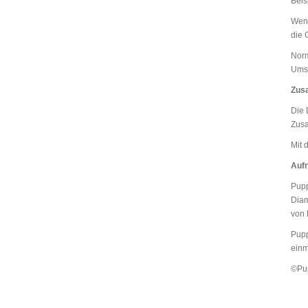
Beis
Wenn
die 
Norm
Umst
Zus
Die 
Zusa
Mit 
Aufn
Pupp
Diam
von
Pupp
einm
©Pup