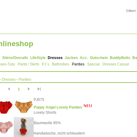
Gilbert
nlineshop
Shirts/Overalls
LifeStyle
Dresses
Jacken
Acc.
Gutschein
BuddyBelts
Ba
sses-Tutu
Pants / Skirts
PJ`s
Bathrobes
Panties
Special
Dresses Casual
-
Dresses
-
Panties
1
PJ075
Puppy Angel Lovely Panties
Lovely Shorts
Baumwolle 95%
Handwäsche, nicht schleudern