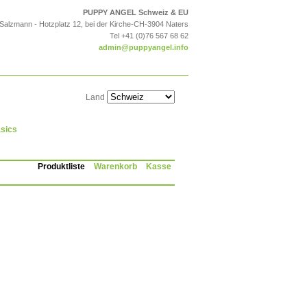
PUPPY ANGEL Schweiz & EU
 Salzmann - Hotzplatz 12, bei der Kirche-CH-3904 Naters
Tel +41 (0)76 567 68 62
admin@puppyangel.info
Land
sics
Produktliste
Warenkorb
Kasse