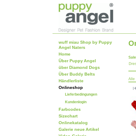
O
wuff miau Shop by Puppy
Angel Naters
Home
Sale
Über Puppy Angel
Dre
über Diamond Dogs
Über Buddy Belts
Alle
Händlerliste
Onlineshop
Lieferbedingungen
Kundenlogin
Farbcodes
Sizechart
Onlinekatalog
Galerie neue Artikel