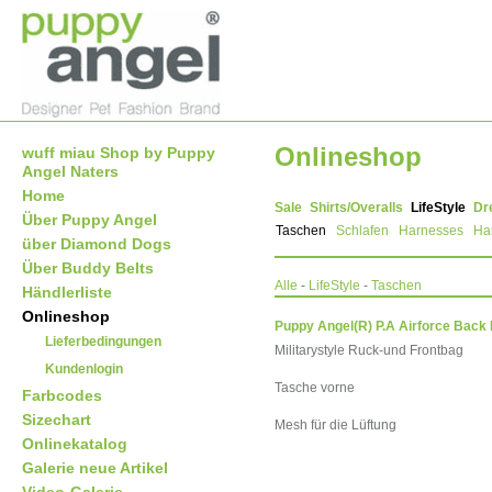
Onlineshop
wuff miau Shop by Puppy
Angel Naters
Home
Sale
Shirts/Overalls
LifeStyle
Dr
Über Puppy Angel
Taschen
Schlafen
Harnesses
Ha
über Diamond Dogs
Über Buddy Belts
Alle
-
LifeStyle
-
Taschen
Händlerliste
Onlineshop
Puppy Angel(R) P.A Airforce Bac
Lieferbedingungen
Militarystyle Ruck-und Frontbag
Kundenlogin
Tasche vorne
Farbcodes
Sizechart
Mesh für die Lüftung
Onlinekatalog
Galerie neue Artikel