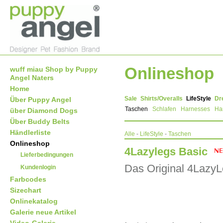
Onlineshop
wuff miau Shop by Puppy
Angel Naters
Home
Sale
Shirts/Overalls
LifeStyle
Dr
Über Puppy Angel
Taschen
Schlafen
Harnesses
Ha
über Diamond Dogs
Über Buddy Belts
Händlerliste
Alle
-
LifeStyle
-
Taschen
Onlineshop
4Lazylegs Basic
Lieferbedingungen
Das Original 4LazyL
Kundenlogin
Farbcodes
Sizechart
Onlinekatalog
Galerie neue Artikel