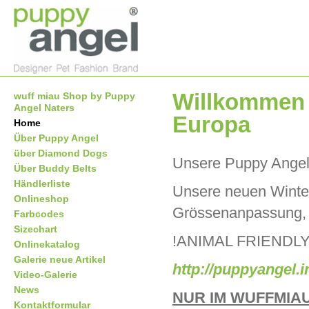
Willkommen 
wuff miau Shop by Puppy
Angel Naters
Europa
Home
Über Puppy Angel
über Diamond Dogs
Unsere Puppy Angel 
Über Buddy Belts
Händlerliste
Unsere neuen Winter
Onlineshop
Grössenanpassung, 
Farbcodes
Sizechart
!ANIMAL FRIENDLY Pr
Onlinekatalog
Galerie neue Artikel
http://puppyangel.
Video-Galerie
News
NUR IM WUFFMIAU
Kontaktformular